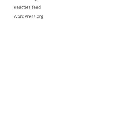
Reacties feed
WordPress.org
alle prijzen zijn incl. btw
©
houtmoed 2009-2026
Klantenservice